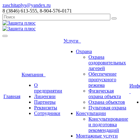
zaschitaplys@yandex.ru
8 (3846) 613-555, 8-904-576-0171
Услуги
Охрана
Охрана
оздоровительных
лагерей
Обеспечение
Компания
пропускного
О
режима
Инф
предприятии
Физическая
Главная
Лицензии
охрана объекта
Партнеры
Охрана объектов
Реквизиты
Пультовая охрана
Сотрудники
Консультации
Консультирование
и подготовка
рекомендаций
Монтажные услуги