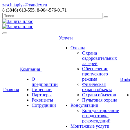
zaschitaplys@yandex.ru
8 (3846) 613-555, 8-904-576-0171
Услуги
Охрана
Охрана
оздоровительных
лагерей
Обеспечение
Компания
пропускного
О
режима
Инф
предприятии
Физическая
Главная
Лицензии
охрана объекта
Партнеры
Охрана объектов
Реквизиты
Пультовая охрана
Сотрудники
Консультации
Консультирование
и подготовка
рекомендаций
Монтажные услуги