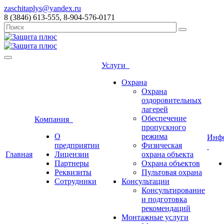
zaschitaplys@yandex.ru
8 (3846) 613-555, 8-904-576-0171
Услуги
Охрана
Охрана
оздоровительных
лагерей
Обеспечение
Компания
пропускного
О
режима
Инф
предприятии
Физическая
Главная
Лицензии
охрана объекта
Партнеры
Охрана объектов
Реквизиты
Пультовая охрана
Сотрудники
Консультации
Консультирование
и подготовка
рекомендаций
Монтажные услуги